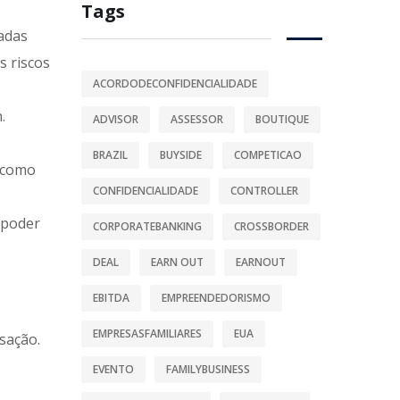
Tags
adas
s riscos
ACORDODECONFIDENCIALIDADE
.
ADVISOR
ASSESSOR
BOUTIQUE
BRAZIL
BUYSIDE
COMPETICAO
, como
CONFIDENCIALIDADE
CONTROLLER
 poder
CORPORATEBANKING
CROSSBORDER
DEAL
EARN OUT
EARNOUT
EBITDA
EMPREENDEDORISMO
EMPRESASFAMILIARES
EUA
sação.
EVENTO
FAMILYBUSINESS