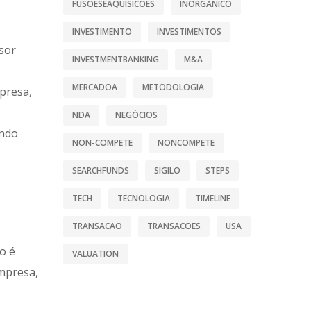
FUSOESEAQUISICOES
INORGANICO
INVESTIMENTO
INVESTIMENTOS
isor
INVESTMENTBANKING
M&A
MERCADOA
METODOLOGIA
presa,
NDA
NEGÓCIOS
ando
NON-COMPETE
NONCOMPETE
SEARCHFUNDS
SIGILO
STEPS
TECH
TECNOLOGIA
TIMELINE
TRANSACAO
TRANSACOES
USA
o é
VALUATION
empresa,