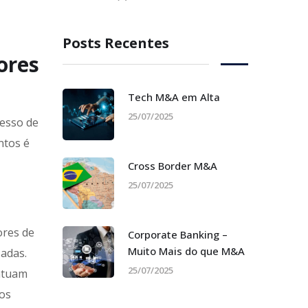
Posts Recentes
ores
Tech M&A em Alta
25/07/2025
cesso de
ntos é
Cross Border M&A
25/07/2025
ores de
Corporate Banking –
Muito Mais do que M&A
zadas.
25/07/2025
 atuam
 os