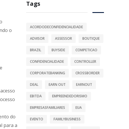
Tags
to
ACORDODECONFIDENCIALIDADE
ando o
ADVISOR
ASSESSOR
BOUTIQUE
BRAZIL
BUYSIDE
COMPETICAO
CONFIDENCIALIDADE
CONTROLLER
ue
CORPORATEBANKING
CROSSBORDER
DEAL
EARN OUT
EARNOUT
 acesso
EBITDA
EMPREENDEDORISMO
rocesso
EMPRESASFAMILIARES
EUA
ento do
EVENTO
FAMILYBUSINESS
l para a