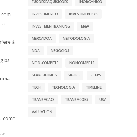
FUSOESEAQUISICOES
INORGANICO
a com
INVESTIMENTO
INVESTIMENTOS
e a
INVESTMENTBANKING
M&A
MERCADOA
METODOLOGIA
nfere à
NDA
NEGÓCIOS
rgias
NON-COMPETE
NONCOMPETE
SEARCHFUNDS
SIGILO
STEPS
m uma
TECH
TECNOLOGIA
TIMELINE
TRANSACAO
TRANSACOES
USA
VALUATION
, como:
sas