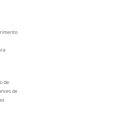
primento
ara
e
o de
ances de
is