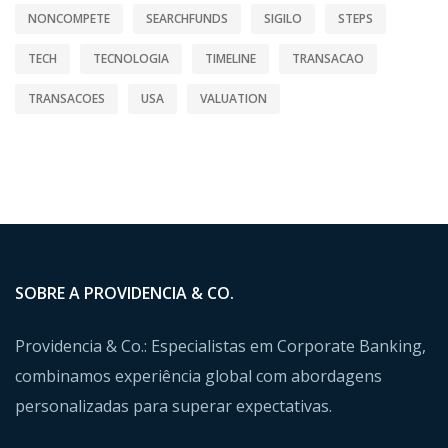
NONCOMPETE
SEARCHFUNDS
SIGILO
STEPS
TECH
TECNOLOGIA
TIMELINE
TRANSACAO
TRANSACOES
USA
VALUATION
SOBRE A PROVIDENCIA & CO.
Providencia & Co.: Especialistas em Corporate Banking,
combinamos experiência global com abordagens
personalizadas para superar expectativas.